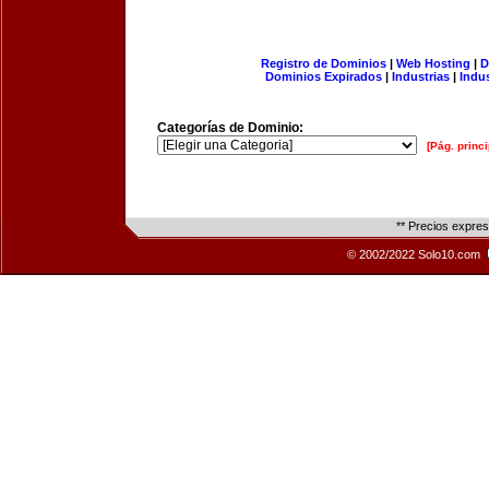
Registro de Dominios
|
Web Hosting
|
D
Dominios Expirados
|
Industrias
|
Indu
Categorías de Dominio:
[Pág. princi
** Precios expre
© 2002/2022 Solo10.com