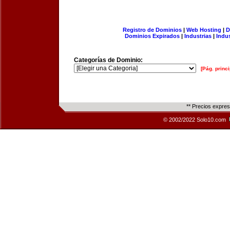
Registro de Dominios
|
Web Hosting
|
D
Dominios Expirados
|
Industrias
|
Indu
Categorías de Dominio:
[Pág. princi
** Precios expre
© 2002/2022 Solo10.com