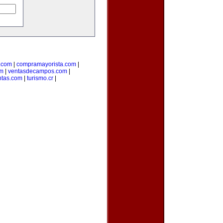
.com
|
compramayorista.com
|
om
|
ventasdecampos.com
|
ntas.com
|
turismo.cr
|