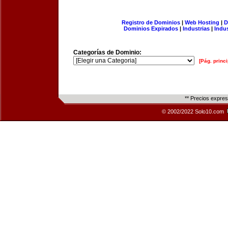
Registro de Dominios
|
Web Hosting
|
D
Dominios Expirados
|
Industrias
|
Indu
Categorías de Dominio:
[Pág. princi
** Precios expre
© 2002/2022 Solo10.com