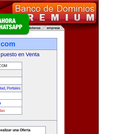
.com
 puesto en Venta
.COM
idad
,
Portales
m
tas
ealizar una Oferta