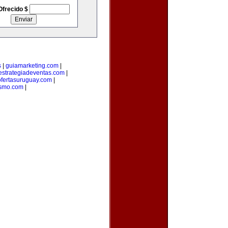
Ofrecido $
s
|
guiamarketing.com
|
estrategiadeventas.com
|
ofertasuruguay.com
|
ismo.com
|