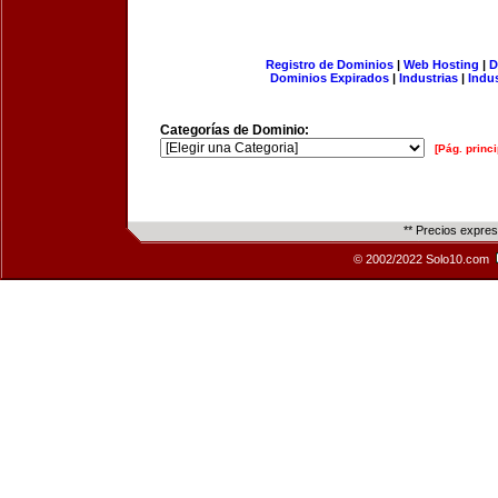
Registro de Dominios
|
Web Hosting
|
D
Dominios Expirados
|
Industrias
|
Indu
Categorías de Dominio:
[Pág. princi
** Precios expre
© 2002/2022 Solo10.com