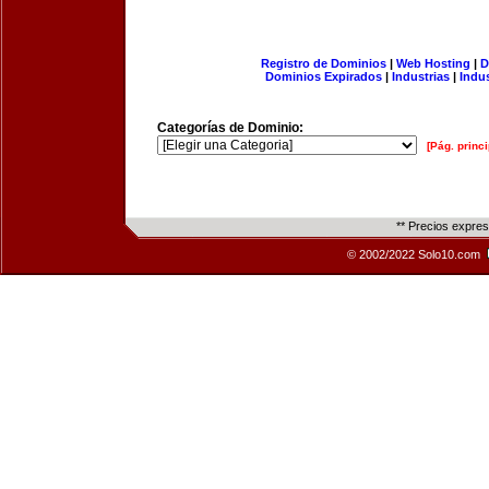
Registro de Dominios
|
Web Hosting
|
D
Dominios Expirados
|
Industrias
|
Indu
Categorías de Dominio:
[Pág. princi
** Precios expre
© 2002/2022 Solo10.com