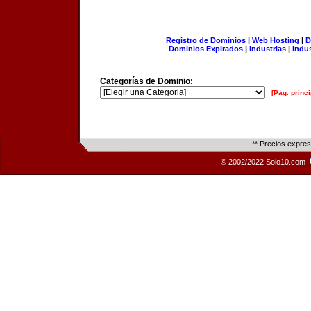
Registro de Dominios
|
Web Hosting
|
D
Dominios Expirados
|
Industrias
|
Indu
Categorías de Dominio:
[Pág. princi
** Precios expre
© 2002/2022 Solo10.com