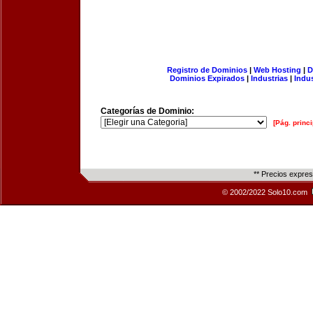
Registro de Dominios
|
Web Hosting
|
D
Dominios Expirados
|
Industrias
|
Indu
Categorías de Dominio:
[Pág. princi
** Precios expre
© 2002/2022 Solo10.com