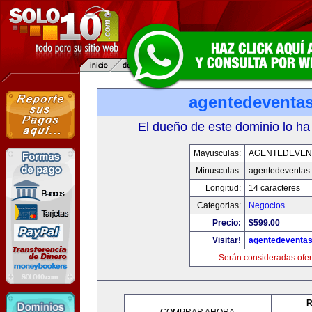
agentedeventa
El dueño de este dominio lo ha
Mayusculas:
AGENTEDEVEN
Minusculas:
agentedeventas
Longitud:
14 caracteres
Categorias:
Negocios
Precio:
$599.00
Visitar!
agentedeventa
Serán consideradas ofer
R