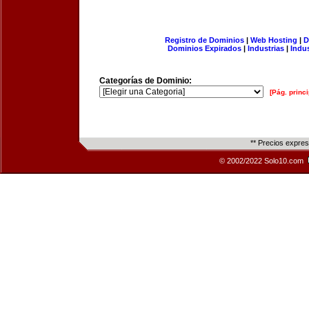
Registro de Dominios
|
Web Hosting
|
D
Dominios Expirados
|
Industrias
|
Indu
Categorías de Dominio:
[Pág. princi
** Precios expre
© 2002/2022 Solo10.com