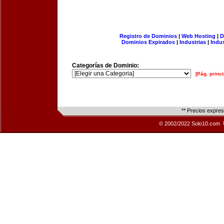
Registro de Dominios
|
Web Hosting
|
D
Dominios Expirados
|
Industrias
|
Indu
Categorías de Dominio:
[Pág. princi
** Precios expre
© 2002/2022 Solo10.com