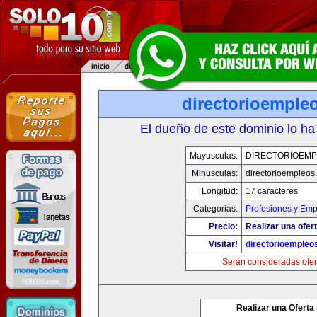
directorioemple
El dueño de este dominio lo ha
Mayusculas:
DIRECTORIOEM
Minusculas:
directorioempleos
Longitud:
17 caracteres
Categorias:
Profesiones y Emp
Precio:
Realizar una ofert
Visitar!
directorioempleo
Serán consideradas ofer
Realizar una Oferta